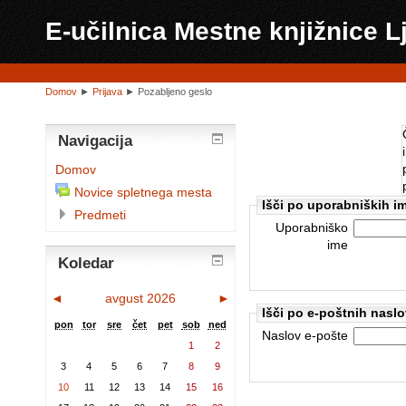
E-učilnica Mestne knjižnice L
Domov
►
Prijava
►
Pozabljeno geslo
Navigacija
Domov
Novice spletnega mesta
Išči po uporabniških i
Predmeti
Uporabniško
ime
Koledar
◄
avgust 2026
►
Išči po e-poštnih naslo
pon
tor
sre
čet
pet
sob
ned
Naslov e-pošte
1
2
3
4
5
6
7
8
9
10
11
12
13
14
15
16