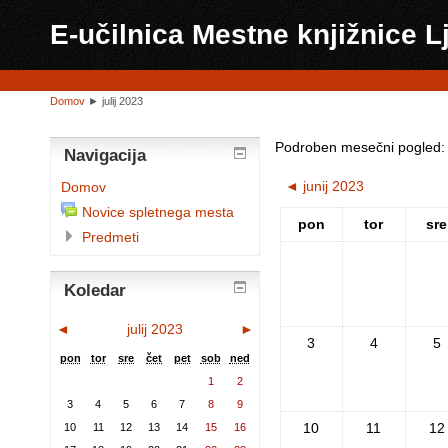
E-učilnica Mestne knjižnice L
Domov
►
julij 2023
Podroben mesečni pogled:
Navigacija
◄
junij 2023
Domov
Novice spletnega mesta
pon
tor
sre
Predmeti
Koledar
◄
julij 2023
►
3
4
5
pon
tor
sre
čet
pet
sob
ned
1
2
3
4
5
6
7
8
9
10
11
12
10
11
12
13
14
15
16