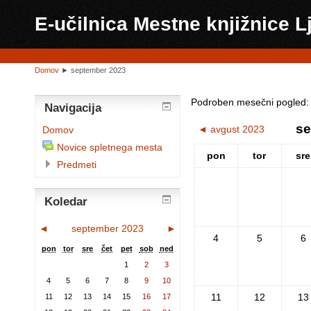
E-učilnica Mestne knjižnice L
Domov
►
september 2023
Podroben mesečni pogled:
Navigacija
se
◄
avgust 2023
Domov
Novice spletnega mesta
pon
tor
sre
Predmeti
Koledar
◄
september 2023
►
4
5
6
pon
tor
sre
čet
pet
sob
ned
1
2
3
4
5
6
7
8
9
10
11
12
13
11
12
13
14
15
16
17