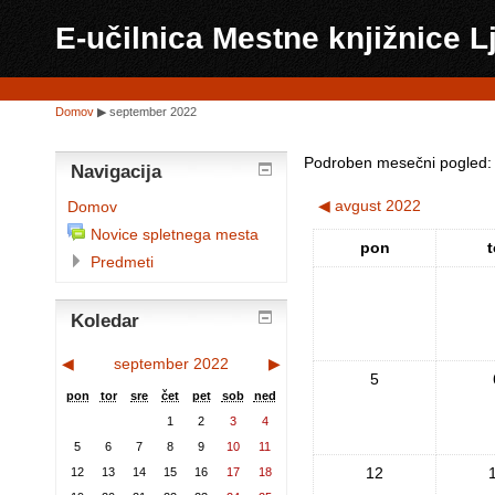
E-učilnica Mestne knjižnice L
Domov
▶
september 2022
Podroben mesečni pogled:
Navigacija
◀
avgust 2022
Domov
Novice spletnega mesta
pon
t
Predmeti
Koledar
◀
september 2022
▶
5
pon
tor
sre
čet
pet
sob
ned
1
2
3
4
5
6
7
8
9
10
11
12
12
13
14
15
16
17
18