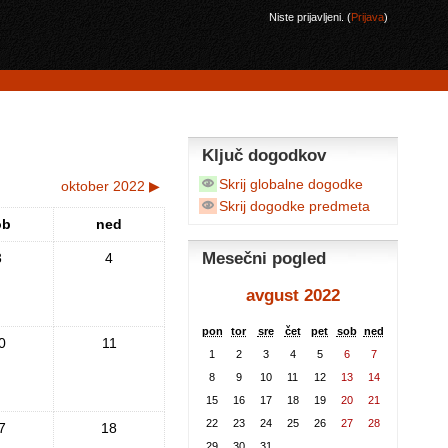
Niste prijavljeni. (
Prijava
)
Ključ dogodkov
Skrij globalne dogodke
oktober 2022
▶
Skrij dogodke predmeta
ob
ned
Mesečni pogled
3
4
avgust 2022
pon
tor
sre
čet
pet
sob
ned
0
11
1
2
3
4
5
6
7
8
9
10
11
12
13
14
15
16
17
18
19
20
21
22
23
24
25
26
27
28
7
18
29
30
31