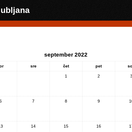
jubljana
september 2022
or
sre
čet
pet
s
1
2
6
7
8
9
1
13
14
15
16
1