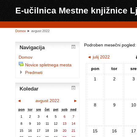
E-učilnica Mestne knjižnice L
Domov
►
avgust 2022
Podroben mesečni pogled:
Navigacija
◄
julij 2022
Domov
Novice spletnega mesta
pon
tor
sre
Predmeti
1
2
3
Koledar
◄
avgust 2022
►
8
9
10
pon
tor
sre
čet
pet
sob
ned
1
2
3
4
5
6
7
8
9
10
11
12
13
14
15
16
17
15
16
17
18
19
20
21