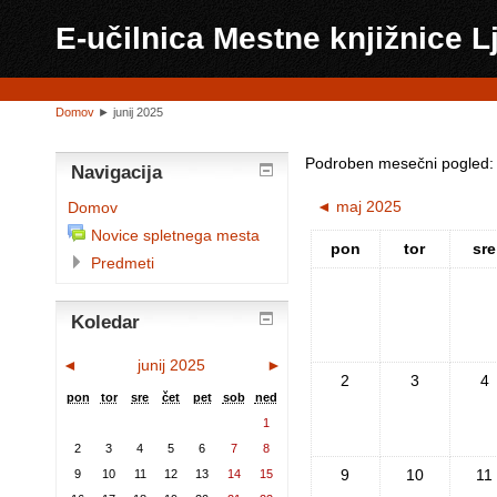
E-učilnica Mestne knjižnice L
Domov
►
junij 2025
Podroben mesečni pogled:
Navigacija
◄
maj 2025
Domov
Novice spletnega mesta
pon
tor
sre
Predmeti
Koledar
◄
junij 2025
►
2
3
4
pon
tor
sre
čet
pet
sob
ned
1
2
3
4
5
6
7
8
9
10
11
9
10
11
12
13
14
15